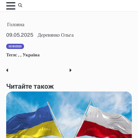
Skip
to
content
Головна
09.05.2025
Деревянко Ольга
НОВИНИ
Теги:
,
,
Україна
Post
navigation
Читайте також