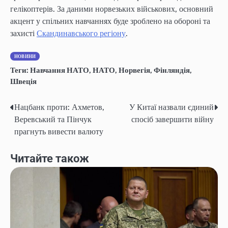
гелікоптерів. За даними норвезьких військових, основний
акцент у спільних навчаннях буде зроблено на обороні та
захисті
Скандинавського регіону
.
НОВИНИ
Теги:
Навчання НАТО
,
НАТО
,
Норвегія
,
Фінляндія
,
Швеція
Нацбанк проти: Ахметов,
У Китаї назвали єдиний
Post
Веревський та Пінчук
спосіб завершити війну
navigation
прагнуть вивести валюту
Читайте також