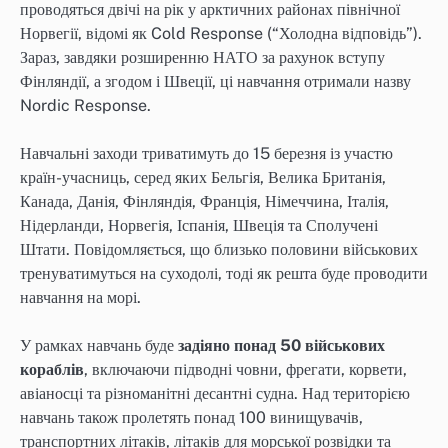
проводяться двічі на рік у арктичних районах північної
Норвегії, відомі як Cold Response (“Холодна відповідь”).
Зараз, завдяки розширенню НАТО за рахунок вступу
Фінляндії, а згодом і Швеції, ці навчання отримали назву
Nordic Response.
Навчальні заходи триватимуть до 15 березня із участю
країн-учасниць, серед яких Бельгія, Велика Британія,
Канада, Данія, Фінляндія, Франція, Німеччина, Італія,
Нідерланди, Норвегія, Іспанія, Швеція та Сполучені
Штати. Повідомляється, що близько половини військових
тренуватимуться на суходолі, тоді як решта буде проводити
навчання на морі.
У рамках навчань буде
задіяно понад 50 військових
кораблів
, включаючи підводні човни, фрегати, корвети,
авіаносці та різноманітні десантні судна. Над територією
навчань також пролетять понад 100 винищувачів,
транспортних літаків, літаків для морської розвідки та