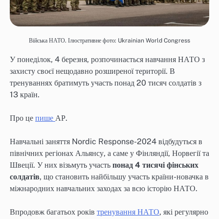
Війська НАТО. Ілюстративне фото: Ukrainian World Congress
У понеділок, 4 березня, розпочинається навчання НАТО з
захисту своєї нещодавно розширеної території. В
тренуваннях братимуть участь понад 20 тисяч солдатів з
13 країн.
Про це
пише
АР.
Навчальні заняття Nordic Response-2024 відбудуться в
північних регіонах Альянсу, а саме у Фінляндії, Норвегії та
Швеції. У них візьмуть участь
понад 4 тисячі фінських
солдатів
, що становить найбільшу участь країни-новачка в
міжнародних навчальних заходах за всю історію НАТО.
Впродовж багатьох років
тренування НАТО
, які регулярно