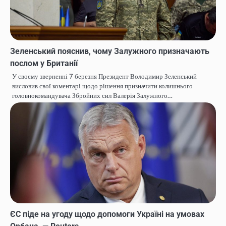
Зеленський пояснив, чому Залужного призначають
послом у Британії
У своєму зверненні 7 березня Президент Володимир Зеленський
висловив свої коментарі щодо рішення призначити колишнього
головнокомандувача Збройних сил Валерія Залужного…
ЄС піде на угоду щодо допомоги Україні на умовах