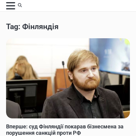
Skip
to
content
Tag:
Фінляндія
НОВИНИ
Вперше: суд Фінляндії покарав бізнесмена за
порушення санкцій проти РФ