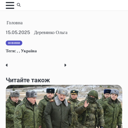
Skip
to
content
Головна
15.05.2025
Деревянко Ольга
НОВИНИ
Теги:
,
,
Україна
Post
navigation
Читайте також