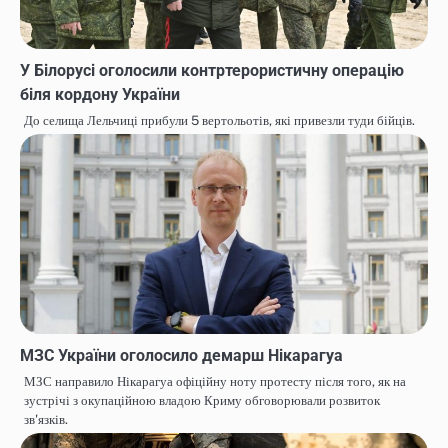
У Білорусі оголосили контртерористичну операцію
біля кордону України
До селища Лельчиці прибули 5 вертольотів, які привезли туди бійців.
МЗС України оголосило демарш Нікарагуа
МЗС направило Нікарагуа офіційну ноту протесту після того, як на
зустрічі з окупаційною владою Криму обговорювали розвиток
зв'язків.