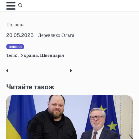
Skip
to
content
Головна
20.05.2025
Деревянко Ольга
НОВИНИ
Теги:
,
Україна
,
Швейцарія
Post
navigation
Читайте також