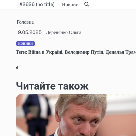
Skip
#2626 (no title)
Новини
to
content
Головна
19.05.2025
Деревянко Ольга
НОВИНИ
Теги:
Війна в Україні
,
Володимир Путін
,
Дональд Тра
Post
navigation
Читайте також