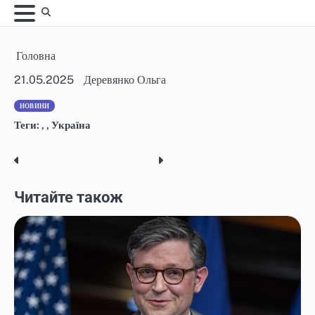
Skip
to
content
Головна
21.05.2025
Деревянко Ольга
НОВИНИ
Теги:
,
,
Україна
Post
navigation
Читайте також