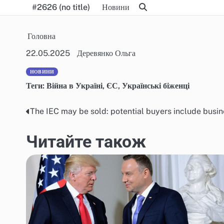
Skip
#2626 (no title)
Новини
to
content
Головна
22.05.2025
Деревянко Ольга
НОВИНИ
Теги:
Війна в Україні
,
ЄС
,
Українські біженці
The IEC may be sold: potential buyers include bu
Post
navigation
Читайте також