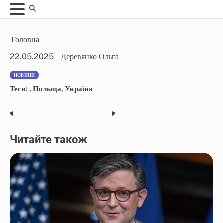
Skip
to
content
Головна
22.05.2025
Деревянко Ольга
НОВИНИ
Теги:
,
Польща
,
Україна
Post
navigation
Читайте також