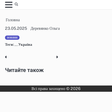
Skip
to
content
Головна
23.05.2025
Деревянко Ольга
НОВИНИ
Теги:
,
,
Україна
Post
navigation
Читайте також
Всі права захищено © 2026