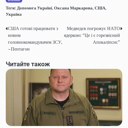
НОВИНИ
Теги:
Допомога Україні
,
Оксана Маркарова
,
США
,
Україна
США готові працювати з
Медведєв погрожує НАТО
Post
новим
ядеркою: “Це і є горезвісний
navigation
головнокомандувачем ЗСУ,
Апокаліпсис”
– Пентагон
Читайте також