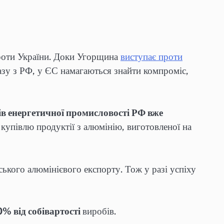
 проти України. Доки Угорщина
виступає проти
азу з РФ, у ЄС намагаються знайти компроміс,
ів енергетичної промисловості РФ вже
 купівлю продуктії з алюмінію, виготовленої на
ського алюмінієвого експорту. Тож у разі успіху
0% від собівартості
виробів.