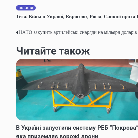
НОВИНИ
Теги:
Війна в Україні
,
Євросоюз
,
Росія
,
Санкції проти Р
НАТО закупить артилейські снаряди на мільярд доларів
Post
navigation
Читайте також
В Україні запустили систему РЕБ “Покрова”
яка приземляє ворожі дрони