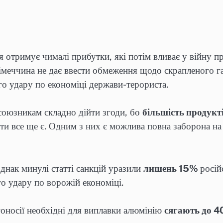
ія отримує чималі прибутки, які потім вливає у війну
Німеччина не дає ввести обмеження щодо скрапленого г
го удару по економіці держави-терориста.
союзникам складно дійти згоди, бо
більшість продукт
нти все ще є. Одним з них є можлива повна заборона на
днак минулі статті санкцій уразили
лишень 15%
росій
о удару по ворожій економіці.
оносії необхідні для виплавки алюмінію
сягають до 4