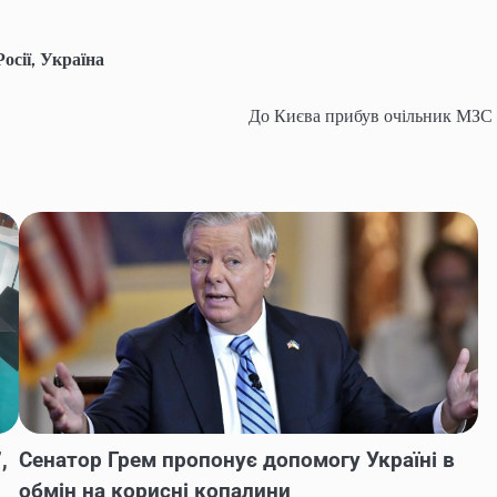
осії
,
Україна
До Києва прибув очільник МЗС 
,
Сенатор Грем пропонує допомогу Україні в
обмін на корисні копалини