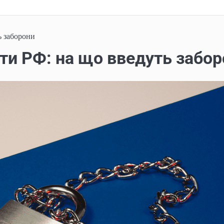
ь заборони
оти РФ: на що введуть забо