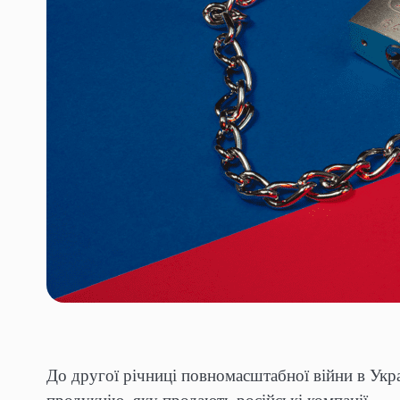
До другої річниці повномасштабної війни в Укра
продукцію, яку продають російські компанії.