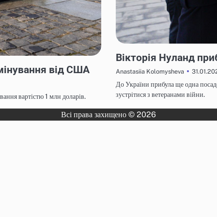
НОВИНИ
Вікторія Нуланд при
мінування від США
31.01.20
Anastasiia Kolomysheva
До України прибула ще одна посад
зустрітися з ветеранами війни.
ання вартістю 1 млн доларів.
Всі права захищено © 2026