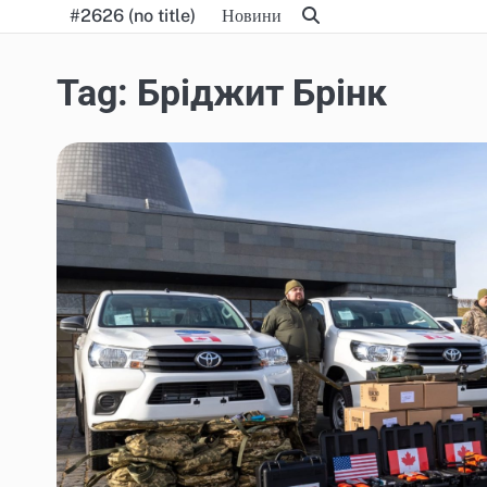
Skip
#2626 (no title)
Новини
to
content
Tag:
Бріджит Брінк