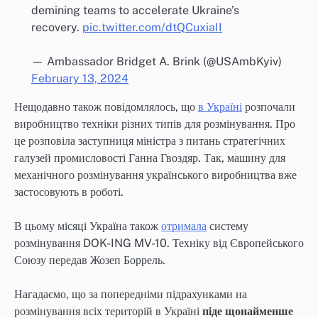
demining teams to accelerate Ukraine’s
recovery.
pic.twitter.com/dtQCuxiaII
— Ambassador Bridget A. Brink (@USAmbKyiv)
February 13, 2024
Нещодавно також повідомлялось, що
в Україні
розпочали
виробництво техніки різних типів для розмінування. Про
це розповіла заступниця міністра з питань стратегічних
галузей промисловості Ганна Гвоздяр. Так, машину для
механічного розмінування українського виробництва вже
застосовують в роботі.
В цьому місяці Україна також
отримала
систему
розмінування DOK-ING MV-10. Техніку від Європейського
Союзу передав Жозеп Боррель.
Нагадаємо, що за попередніми підрахунками на
розмінування всіх територій в Україні
піде щонайменше