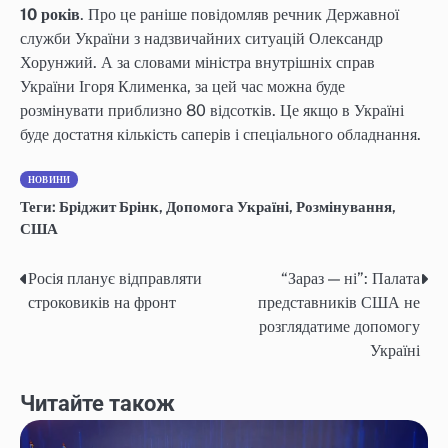
10 років
. Про це раніше повідомляв речник Державної
служби України з надзвичайних ситуацій Олександр
Хорунжий. А за словами міністра внутрішніх справ
України Ігоря Клименка, за цей час можна буде
розмінувати приблизно 80 відсотків. Це якщо в Україні
буде достатня кількість саперів і спеціального обладнання.
НОВИНИ
Теги:
Бріджит Брінк
,
Допомога Україні
,
Розмінування
,
США
Росія планує відправляти
“Зараз — ні”: Палата
Post
строковиків на фронт
представників США не
navigation
розглядатиме допомогу
Україні
Читайте також