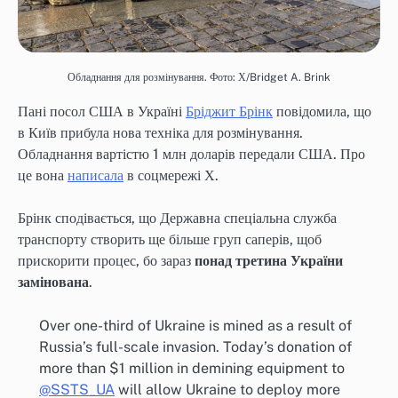
Обладнання для розмінування. Фото: Х/Bridget A. Brink
Пані посол США в Україні
Бріджит Брінк
повідомила, що
в Київ прибула нова техніка для розмінування.
Обладнання вартістю 1 млн доларів передали США. Про
це вона
написала
в соцмережі Х.
Брінк сподівається, що Державна спеціальна служба
транспорту створить ще більше груп саперів, щоб
прискорити процес, бо зараз
понад третина України
замінована
.
Over one-third of Ukraine is mined as a result of
Russia’s full-scale invasion. Today’s donation of
more than $1 million in demining equipment to
@SSTS_UA
will allow Ukraine to deploy more