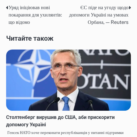
Уряд ініціював нові
ЄС піде на угоду щодо
Post
покарання для ухилянтів:
допомоги Україні на умовах
navigation
що відомо
Орбана, — Reuters
Читайте також
Столтенберг вирушив до США, аби прискорити
допомогу Україні
Генсек НАТО хоче переконати республіканців у питанні підтримки