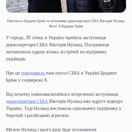
Пані посол Бріджит Брінк та заступниця держсекретаря США Вікторія Нуланд.
Фото: Х/Бріджит Брінк
У середу, 31 січня, в Україну прибула заступниця
держсекретаря США Вікторія Нуланд. Посадовиця
запланувала одразу кілька зустрічей на підтримку
українців.
Про це
повідомила
пані посол США в Україні Бріджит
Брінк у соцмережі Х.
Від початку повномасштабного вторгненні заступниця
держсекретаря США
Вікторія Нуланд вже вдруге відвідує
Україну. Тоді Нуланд висловила однозначну підтримку у
боротьбі з російською агресією.
Місією Нуланд і цього разу буде оголошення