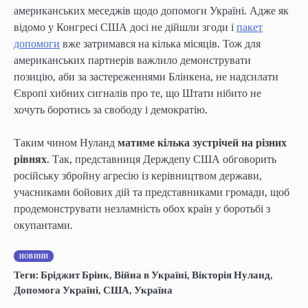
американських меседжів щодо допомоги Україні. Адже як
відомо у Конгресі США досі не дійшли згоди і
пакет
допомоги
вже затримався на кілька місяців. Тож для
американських партнерів важлило демонструвати
позицію, аби за застереженнями Блінкена, не надсилати
Європі хибних сигналів про те, що Штати нібито не
хочуть боротись за свободу і демократію.
Таким чином Нуланд
матиме кілька зустрічей на різних
рівнях
. Так, представниця Держдепу США обговорить
російську збройну агресію із керівництвом держави,
учасниками бойових дій та представниками громади, щоб
продемонструвати незламність обох країн у боротьбі з
окупантами.
НОВИНИ
Теги:
Бріджит Брінк
,
Війна в Україні
,
Вікторія Нуланд
,
Допомога Україні
,
США
,
Україна