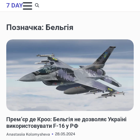
Skip
7 DAY
to
content
Позначка:
Бельгія
НОВИНИ
Прем’єр де Кроо: Бельгія не дозволяє Україні
використовувати F-16 у РФ
28.05.2024
Anastasiia Kolomysheva