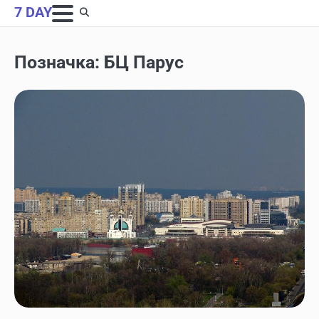
Skip
7 DAY
to
content
Позначка:
БЦ Парус
НОВИНИ