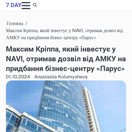
Skip
7 DAY
to
content
Головна
Максим Кріппа, який інвестує у NAVI, отримав дозвіл від
АМКУ на придбання бізнес-центру «Парус»
Максим Кріппа, який інвестує у
NAVI, отримав дозвіл від АМКУ на
придбання бізнес-центру «Парус»
01.10.2024
Anastasiia Kolomysheva