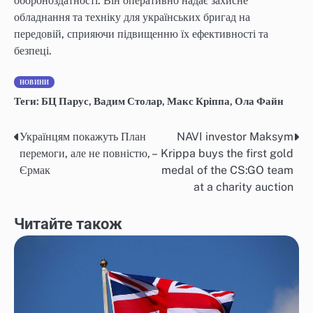
обороноздатності. Він оперативно надає захисне
обладнання та техніку для українських бригад на
передовій, сприяючи підвищенню їх ефективності та
безпеці.
НОВИНИ
Теги:
БЦ Парус
,
Вадим Столар
,
Макс Кріппа
,
Ола Файн
Українцям покажуть План
NAVI investor Maksym
Навігація
перемоги, але не повністю, –
Krippa buys the first gold
записів
Єрмак
medal of the CS:GO team
at a charity auction
Читайте також