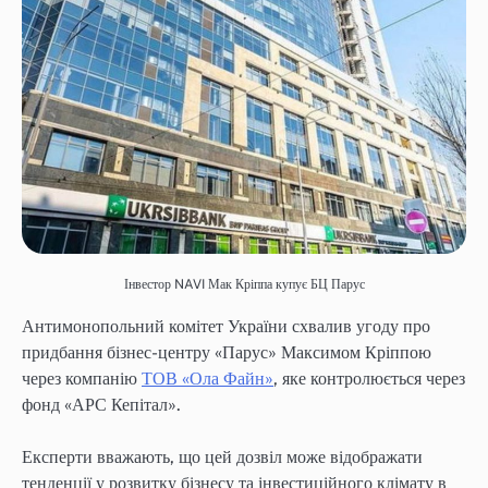
Інвестор NAVI Мак Кріппа купує БЦ Парус
Антимонопольний комітет України схвалив угоду про
придбання бізнес-центру «Парус» Максимом Кріппою
через компанію
ТОВ «Ола Файн»
, яке контролюється через
фонд «АРС Кепітал».
Експерти вважають, що цей дозвіл може відображати
тенденції у розвитку бізнесу та інвестиційного клімату в