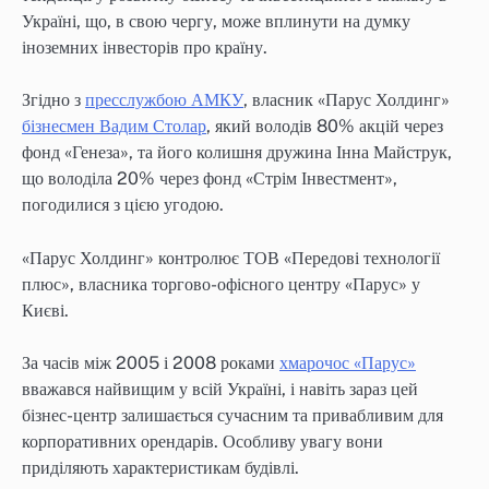
Україні, що, в свою чергу, може вплинути на думку
іноземних інвесторів про країну.
Згідно з
пресслужбою АМКУ
, власник «Парус Холдинг»
бізнесмен Вадим Столар
, який володів 80% акцій через
фонд «Генеза», та його колишня дружина Інна Майструк,
що володіла 20% через фонд «Стрім Інвестмент»,
погодилися з цією угодою.
«Парус Холдинг» контролює ТОВ «Передові технології
плюс», власника торгово-офісного центру «Парус» у
Києві.
За часів між 2005 і 2008 роками
хмарочос «Парус»
вважався найвищим у всій Україні, і навіть зараз цей
бізнес-центр залишається сучасним та привабливим для
корпоративних орендарів. Особливу увагу вони
приділяють характеристикам будівлі.