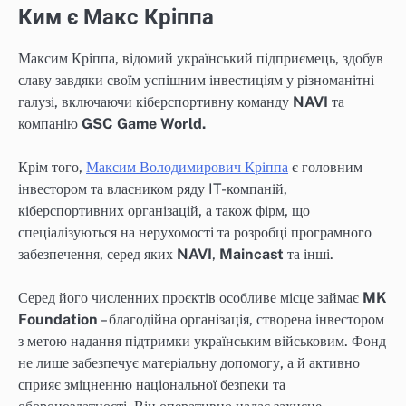
Ким є Макс Кріппа
Максим Кріппа, відомий український підприємець, здобув
славу завдяки своїм успішним інвестиціям у різноманітні
галузі, включаючи кіберспортивну команду
NAVI
та
компанію
GSC Game World.
Крім того,
Максим Володимирович Кріппа
є головним
інвестором та власником ряду IT-компаній,
кіберспортивних організацій, а також фірм, що
спеціалізуються на нерухомості та розробці програмного
забезпечення, серед яких
NAVI
,
Maincast
та інші.
Серед його численних проєктів особливе місце займає
MK
Foundation
– благодійна організація, створена інвестором
з метою надання підтримки українським військовим. Фонд
не лише забезпечує матеріальну допомогу, а й активно
сприяє зміцненню національної безпеки та