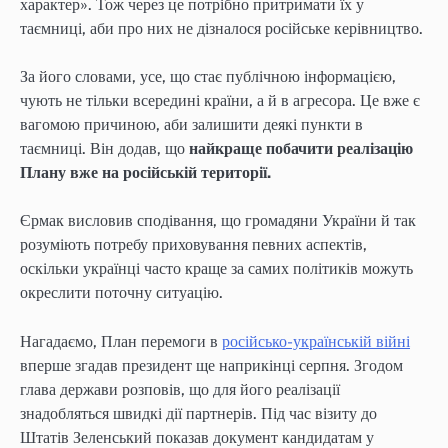
характер». Тож через це потрібно притримати їх у
таємниці, аби про них не дізналося російське керівництво.
За його словами, усе, що стає публічною інформацією,
чують не тільки всередині країни, а й в агресора. Це вже є
вагомою причиною, аби залишити деякі пункти в
таємниці. Він додав, що
найкраще побачити реалізацію
Плану вже на російській території.
Єрмак висловив сподівання, що громадяни України й так
розуміють потребу приховування певних аспектів,
оскільки українці часто краще за самих політиків можуть
окреслити поточну ситуацію.
Нагадаємо, План перемоги в
російсько-українській війні
вперше згадав президент ще наприкінці серпня. Згодом
глава держави розповів, що для його реалізації
знадобляться швидкі дії партнерів. Під час візиту до
Штатів Зеленський показав документ кандидатам у