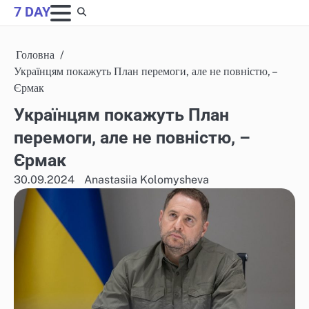
Skip
7 DAY
to
content
Головна
Українцям покажуть План перемоги, але не повністю, –
Єрмак
Українцям покажуть План
перемоги, але не повністю, –
Єрмак
30.09.2024
Anastasiia Kolomysheva