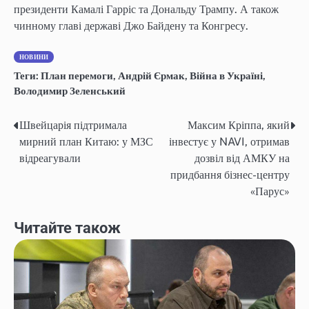
президенти Камалі Гарріс та Дональду Трампу. А також
чинному главі державі Джо Байдену та Конгресу.
НОВИНИ
Теги:
План перемоги
,
Андрій Єрмак
,
Війна в Україні
,
Володимир Зеленський
Швейцарія підтримала
Максим Кріппа, який
Навігація
мирний план Китаю: у МЗС
інвестує у NAVI, отримав
записів
відреагували
дозвіл від АМКУ на
придбання бізнес-центру
«Парус»
Читайте також