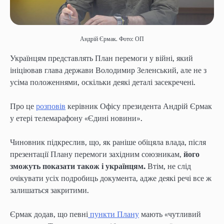
Андрій Єрмак. Фото: ОП
Українцям представлять План перемоги у війні, який
ініціював глава держави Володимир Зеленський, але не з
усіма положеннями, оскільки деякі деталі засекречені.
Про це
розповів
керівник Офісу президента Андрій Єрмак
у етері телемарафону «Єдині новини».
Чиновник підкреслив, що, як раніше обіцяла влада, після
презентації Плану перемоги західним союзникам,
його
зможуть показати також і українцям.
Втім, не слід
очікувати усіх подробиць документа, адже деякі речі все ж
залишаться закритими.
Єрмак додав, що певні
пункти Плану
мають «чутливий