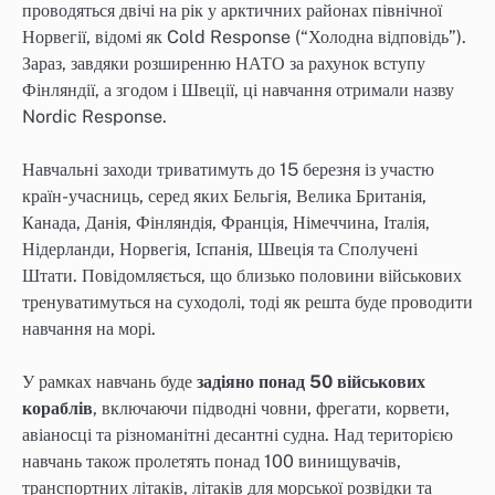
проводяться двічі на рік у арктичних районах північної
Норвегії, відомі як Cold Response (“Холодна відповідь”).
Зараз, завдяки розширенню НАТО за рахунок вступу
Фінляндії, а згодом і Швеції, ці навчання отримали назву
Nordic Response.
Навчальні заходи триватимуть до 15 березня із участю
країн-учасниць, серед яких Бельгія, Велика Британія,
Канада, Данія, Фінляндія, Франція, Німеччина, Італія,
Нідерланди, Норвегія, Іспанія, Швеція та Сполучені
Штати. Повідомляється, що близько половини військових
тренуватимуться на суходолі, тоді як решта буде проводити
навчання на морі.
У рамках навчань буде
задіяно понад 50 військових
кораблів
, включаючи підводні човни, фрегати, корвети,
авіаносці та різноманітні десантні судна. Над територією
навчань також пролетять понад 100 винищувачів,
транспортних літаків, літаків для морської розвідки та