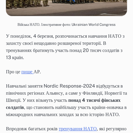
Війська НАТО. Ілюстративне фото: Ukrainian World Congress
У понеділок, 4 березня, розпочинається навчання НАТО з
захисту своєї нещодавно розширеної території. В
тренуваннях братимуть участь понад 20 тисяч солдатів з
13 країн.
Про це
пише
АР.
Навчальні заняття Nordic Response-2024 відбудуться в
північних регіонах Альянсу, а саме у Фінляндії, Норвегії та
Швеції. У них візьмуть участь
понад 4 тисячі фінських
солдатів
, що становить найбільшу участь країни-новачка в
міжнародних навчальних заходах за всю історію НАТО.
Впродовж багатьох років
тренування НАТО
, які регулярно