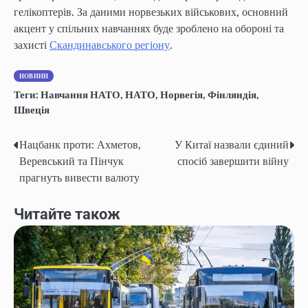
гелікоптерів. За даними норвезьких військових, основний
акцент у спільних навчаннях буде зроблено на обороні та
захисті
Скандинавського регіону
.
НОВИНИ
Теги:
Навчання НАТО
,
НАТО
,
Норвегія
,
Фінляндія
,
Швеція
Нацбанк проти: Ахметов,
У Китаї назвали єдиний
Навігація
Веревський та Пінчук
спосіб завершити війну
записів
прагнуть вивести валюту
Читайте також