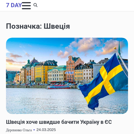
Skip
7 DAY
to
content
Позначка:
Швеція
НОВИНИ
Швеція хоче швидше бачити Україну в ЄС
24.03.2025
Деревянко Ольга