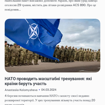
Найбільший пакет військової допомоги Україні, про який уряд Швеції
оголосив 29 травня, містить два літаки-розвідники ACS 890. Про це
повідомив…
НОВИНИ
НАТО проводить масштабні тренування: які
країни беруть участь
04.03.2024
Anastasiia Kolomysheva
4 березня починаються навчання НАТО з захисту своєї недавно
розширеної території. У цих тренуваннях візьмуть участь понад 20
тисяч солдатів…