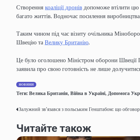
Створення
коаліції дронів
допоможе втілити цю 
багато життів. Водночас посилення виробництв
Таким чином під час візиту очільника Міноборон
Швецію та
Велику Британію
.
Це було оголошено Міністром оборони Швеції П
заявила про свою готовність не лише долучитися 
НОВИНИ
Теги:
Велика Британія
,
Війна в Україні
,
Допомога Укр
Залужний зв’язався з польським Генштабом: що обгово
Навігація
записів
Читайте також