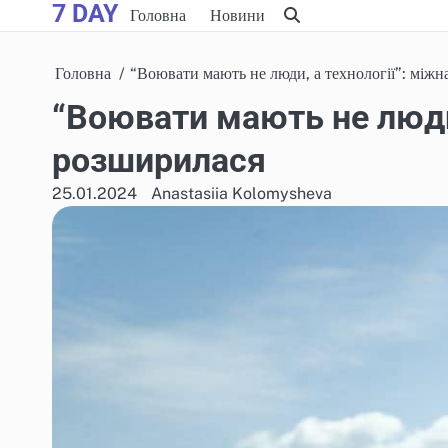
7 DAY
Skip
Головна
Новини
to
content
Головна
“Воювати мають не люди, а технології”: міжн
“Воювати мають не люди,
розширилася
25.01.2024
Anastasiia Kolomysheva