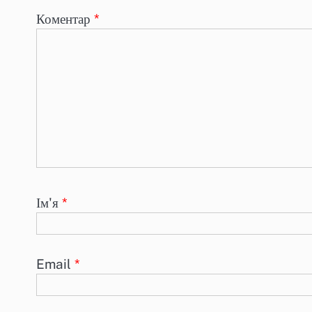
Коментар
*
Ім'я
*
Email
*