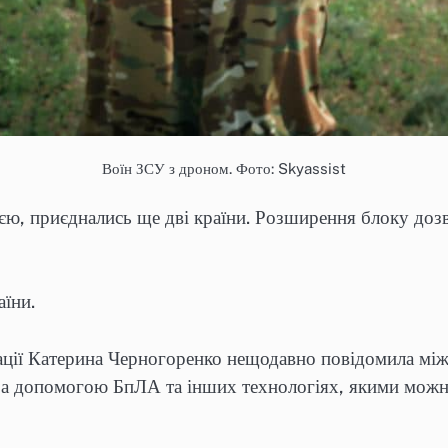
Воїн ЗСУ з дроном. Фото: Skyassist
вією, приєднались ще дві країни. Розширення блоку доз
їни.
зації Катерина Черногоренко нещодавно повідомила мі
а допомогою БпЛА та інших технологіях, якими можна к