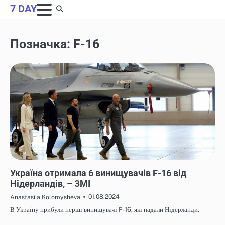
Skip
7 DAY
to
content
Позначка:
F-16
НОВИНИ
Україна отримала 6 винищувачів F-16 від
Нідерландів, – ЗМІ
01.08.2024
Anastasiia Kolomysheva
В Україну прибули перші винищувачі F-16, які надали Нідерланди.