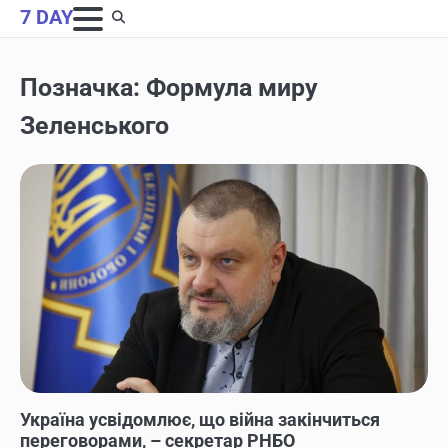
Skip
7 DAY
to
content
Позначка:
Формула миру
Зеленського
НОВИНИ
Україна усвідомлює, що війна закінчиться
переговорами, – секретар РНБО