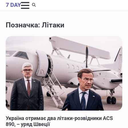
Skip
7 DAY
to
content
Позначка:
Літаки
НОВИНИ
Україна отримає два літаки-розвідники ACS
890, – уряд Швеції