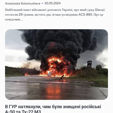
30.05.2024
Anastasiia Kolomysheva
Найбільший пакет військової допомоги Україні, про який уряд Швеції
оголосив 29 травня, містить два літаки-розвідники ACS 890. Про це
повідомив…
НОВИНИ
В ГУР натякнули, чим були знищені російські
А-50 та Ту-22 М3