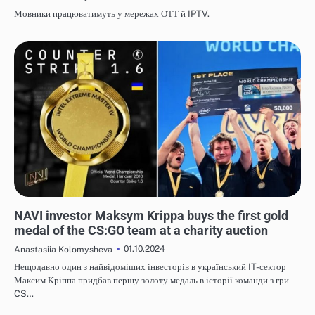
Мовники працюватимуть у мережах ОТТ й IPTV.
НОВИНИ
NAVI investor Maksym Krippa buys the first gold
medal of the CS:GO team at a charity auction
01.10.2024
Anastasiia Kolomysheva
Нещодавно один з найвідоміших інвесторів в український IT-сектор
Максим Кріппа придбав першу золоту медаль в історії команди з гри
CS…