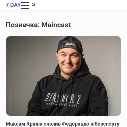
Skip
7 DAY
to
content
Позначка:
Maincast
НОВИНИ
Максим Кріппа очолив Федерацію кіберспорту