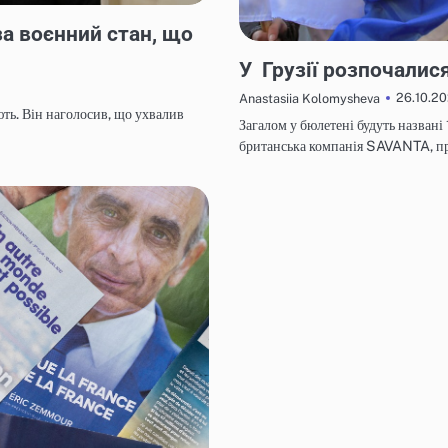
за воєнний стан, що
НОВИНИ
У Грузії розпочалис
26.10.2
Anastasiia Kolomysheva
ть. Він наголосив, що ухвалив
Загалом у бюлетені будуть названі
британська компанія SAVANTA, пр