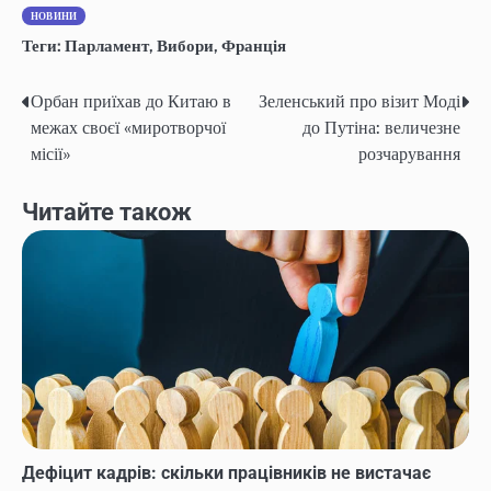
НОВИНИ
Теги:
Парламент
,
Вибори
,
Франція
Орбан приїхав до Китаю в
Зеленський про візит Моді
Навігація
межах своєї «миротворчої
до Путіна: величезне
записів
місії»
розчарування
Читайте також
Дефіцит кадрів: скільки працівників не вистачає