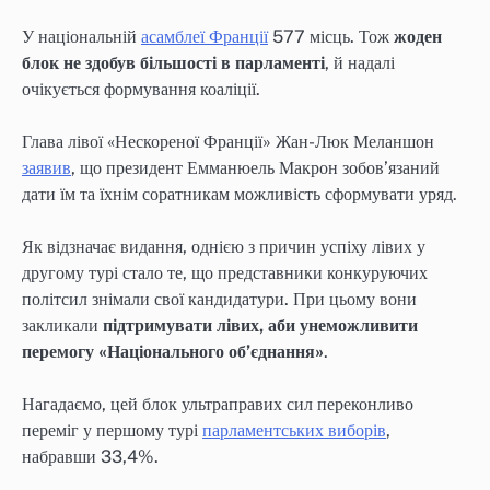
У національній
асамблеї Франції
577 місць. Тож
жоден
блок не здобув більшості в парламенті
, й надалі
очікується формування коаліції.
Глава лівої «Нескореної Франції» Жан-Люк Меланшон
заявив
, що президент Емманюель Макрон зобов’язаний
дати їм та їхнім соратникам можливість сформувати уряд.
Як відзначає видання, однією з причин успіху лівих у
другому турі стало те, що представники конкуруючих
політсил знімали свої кандидатури. При цьому вони
закликали
підтримувати лівих, аби унеможливити
перемогу «Національного об’єднання»
.
Нагадаємо, цей блок ультраправих сил переконливо
переміг у першому турі
парламентських виборів
,
набравши 33,4%.