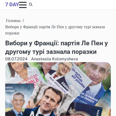
Skip
7 DAY
to
content
Головна
Вибори у Франції: партія Ле Пен у другому турі зазнала
поразки
Вибори у Франції: партія Ле Пен у
другому турі зазнала поразки
08.07.2024
Anastasiia Kolomysheva