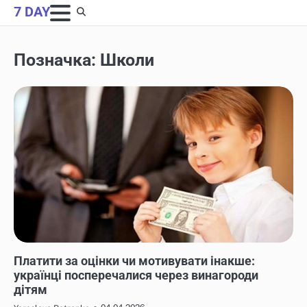
Skip
7 DAY
to
content
Позначка:
Школи
НОВИНИ
Платити за оцінки чи мотивувати інакше:
українці посперечалися через винагороди
дітям