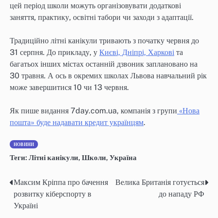
цей період школи можуть організовувати додаткові
заняття, практику, освітні табори чи заходи з адаптації.
Традиційно літні канікули тривають з початку червня до
31 серпня. До прикладу, у
Києві, Дніпрі, Харкові
та
багатьох інших містах останній дзвоник заплановано на
30 травня. А ось в окремих школах Львова навчальний рік
може завершитися 10 чи 13 червня.
Як пише видання 7day.com.ua, компанія з групи
«Нова
пошта» буде надавати кредит українцям
.
НОВИНИ
Теги:
Літні канікули
,
Школи
,
Україна
Максим Кріппа про бачення
Велика Британія готується
Навігація
розвитку кіберспорту в
до нападу РФ
записів
Україні