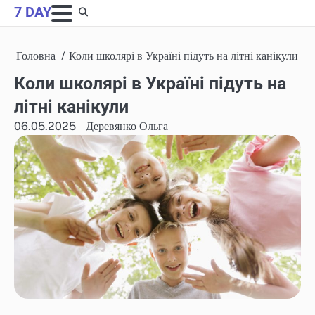
Skip
7 DAY
to
content
Головна
Коли школярі в Україні підуть на літні канікули
Коли школярі в Україні підуть на
літні канікули
06.05.2025
Деревянко Ольга