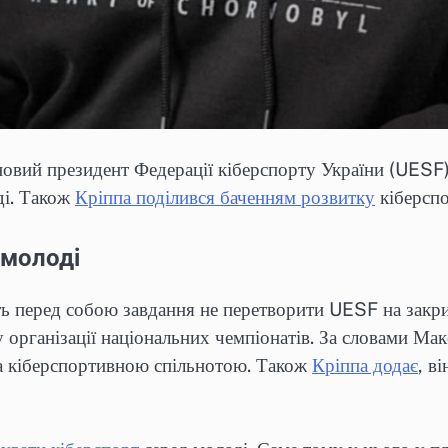
овий президент Федерації кіберспорту України (UESF)
ді. Також
Кріппа поділився баченням розвитку
кіберспо
 молоді
ть перед собою завдання не перетворити UESF на закр
у організації національних чемпіонатів. За словами М
та кіберспортивною спільнотою. Також
Кріппа додає
, в