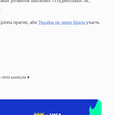
анах розвиток шкільних і студентських ліг,
.
Кріппа прагне, аби
Україна не лише брала
участь
а літні канікули