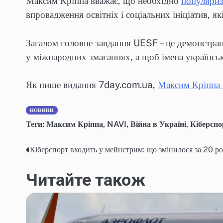
Максим Кріппа вважає, що необхідно
популяриз
впровадження освітніх і соціальних ініціатив, 
Загалом головне завдання UESF – це демонстраці
у міжнародних змаганнях, а щоб імена українськ
Як пише видання 7day.com.ua,
Максим Кріппа 
НОВИНИ
Теги:
Максим Кріппа
,
NAVI
,
Війна в Україні
,
Кіберспо
Кіберспорт входить у мейнстрим: що змінилося за 20 рок
Навігація
записів
Читайте також