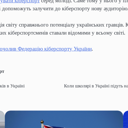
увати кіберспорт
серед молоді. Саме тому у нього у пл
які допоможуть залучити до кіберспорту нову аудиторію
я світу справжнього потенціалу українських гравців. 
их кіберспортсменів ставали відомими у всьому світі.
очолив Федерацію кіберспорту України
.
рт
ів в Україні
Коли школярі в Україні підуть н