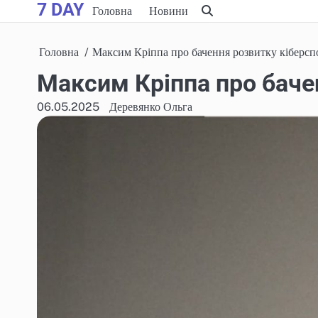
7 DAY
Skip
Головна
Новини
to
content
Головна
Максим Кріппа про бачення розвитку кіберспо
Максим Кріппа про бачен
06.05.2025
Деревянко Ольга