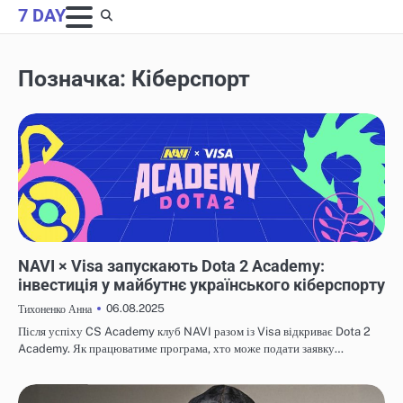
Skip
7 DAY
to
content
Позначка:
Кіберспорт
НОВИНИ
NAVI × Visa запускають Dota 2 Academy:
інвестиція у майбутнє українського кіберспорту
06.08.2025
Тихоненко Анна
Після успіху CS Academy клуб NAVI разом із Visa відкриває Dota 2
Academy. Як працюватиме програма, хто може подати заявку…