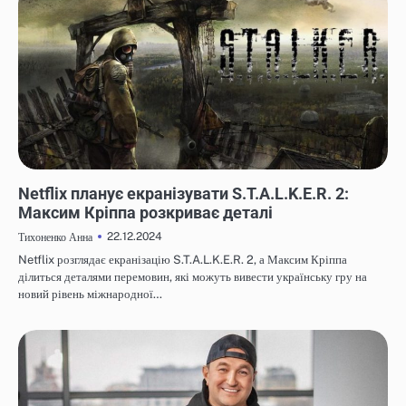
НОВИНИ
Netflix планує екранізувати S.T.A.L.K.E.R. 2:
Максим Кріппа розкриває деталі
22.12.2024
Тихоненко Анна
Netflix розглядає екранізацію S.T.A.L.K.E.R. 2, а Максим Кріппа
ділиться деталями перемовин, які можуть вивести українську гру на
новий рівень міжнародної…