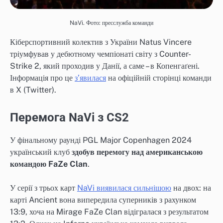
NaVi. Фото: пресслужба команди
Кіберспортивний колектив з України Natus Vincere
тріумфував у дебютному чемпіонаті світу з Counter-
Strike 2, який проходив у Данії, а саме – в Копенгаґені.
Інформація про це
з’явилася
на офіційній сторінці команди
в X (Twitter).
Перемога NaVi з CS2
У фінальному раунді PGL Major Copenhagen 2024
український клуб
здобув перемогу над американською
командою FaZe Clan
.
У серії з трьох карт
NaVi виявилася сильнішою
на двох: на
карті Ancient вона випередила суперників з рахунком
13:9, хоча на Mirage FaZe Clan відігралася з результатом