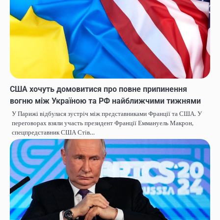
США хочуть домовитися про повне припинення
вогню між Україною та РФ найближчими тижнями
У Парижі відбулася зустріч між представниками Франції та США. У
переговорах взяли участь президент Франції Еммануель Макрон,
спецпредставник США Стів…