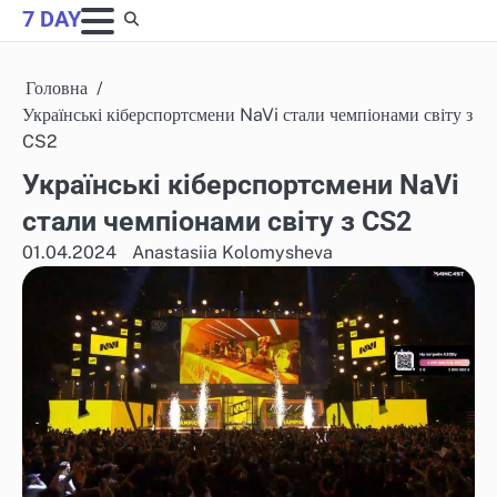
Skip
7 DAY
to
content
Головна
Українські кіберспортсмени NaVi стали чемпіонами світу з
CS2
Українські кіберспортсмени NaVi
стали чемпіонами світу з CS2
01.04.2024
Anastasiia Kolomysheva