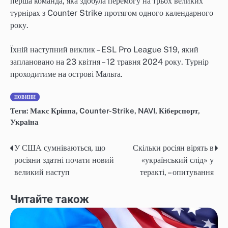
перша команда, яка здобула перемогу на трьох великих
турнірах з Counter Strike протягом одного календарного
року.
Їхній наступний виклик – ESL Pro League S19, який
заплановано на 23 квітня – 12 травня 2024 року. Турнір
проходитиме на острові Мальта.
НОВИНИ
Теги:
Макс Кріппа
,
Counter-Strike
,
NAVI
,
Кіберспорт
,
Україна
У США сумніваються, що
Скільки росіян вірять в
Навігація
росіяни здатні почати новий
«український слід» у
записів
великий наступ
теракті, – опитування
Читайте також