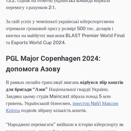
13:2. Однак на Inferno українська команда вирвала
перемогу з рахунком 2:1.
За свій успіх у чемпіонаті українські кіберспортсмени
отримали грошовий приз у розмірі 500 тис. доларів і
квитки на майбутні змагання BLAST Premier World Final
та Esports World Cup 2024.
PGL Major Copenhagen 2024:
допомога Азову
В рамках онлайн-трансляції змагань
відбувся збір коштів
для бригади “Азов”
Національної гвардії України.
Завдяки цьому студія Maincast зібрала понад 5 млн
гривень. Український бізнесмен,
інвестор NaVi Максим
Кріппа
подвоїв зібрану кількість коштів.
“Народжені перемагати” ввійшли в історію кіберспорту як