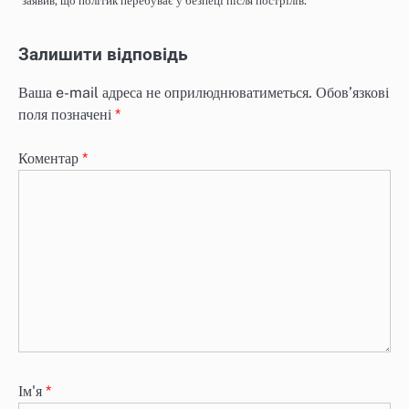
заявив, що політик перебуває у безпеці після пострілів.
Залишити відповідь
Ваша e-mail адреса не оприлюднюватиметься.
Обов’язкові
поля позначені
*
Коментар
*
Ім'я
*