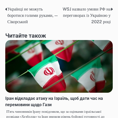
Українці не можуть
WSJ назвало умови РФ на
Навігація
боротися голими руками, —
переговорах із Україною у
записів
Сікорський
2022 році
Читайте також
Іран відкладає атаку на Ізраїль, щоб дати час на
перемовини щодо Гази
П’ять чиновників Ірану повідомили, що за оцінками ізраїльської
розвідки «Хезболла» та Іран знизили рівень бойової готовності до