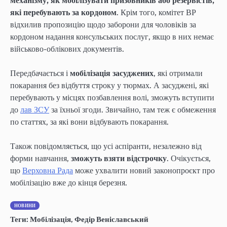
механізму, як мобілізувати призовників або резервістів,
які перебувають за кордоном
. Крім того, комітет ВР
відхилив пропозицію щодо заборони для чоловіків за
кордоном надання консульських послуг, якщо в них немає
військово-облікових документів.
Передбачається і
мобілізація засуджених
, які отримали
покарання без відбуття строку у тюрмах. А засуджені, які
перебувають у місцях позбавлення волі, зможуть вступити
до
лав ЗСУ
за їхньої згоди. Звичайно, там теж є обмеження
по статтях, за які вони відбувають покарання.
Також повідомляється, що усі аспіранти, незалежно від
форми навчання,
зможуть взяти відстрочку
. Очікується,
що
Верховна Рада
може ухвалити новий законопроєкт про
мобілізацію вже до кінця березня.
НОВИНИ
Теги:
Мобілізація
,
Федір Веніславський