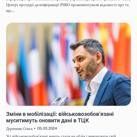
Центрі протидії дезінформації РНБО прокоментували відомості про те,
що…
НОВИНИ
Зміни в мобілізації: військовозобовʼязані
муситимуть оновити дані в ТЦК
05.03.2024
Деревянко Ольга
Усі військовозобов’язані мають стати на облік і виконувати свій