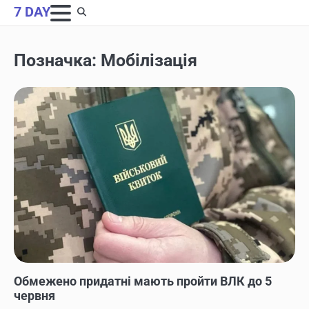
Skip
7 DAY
to
content
Позначка:
Мобілізація
НОВИНИ
Обмежено придатні мають пройти ВЛК до 5
червня