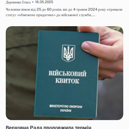
16.05.2025
Деревянко Ольга
Чоловіки віком від 25 до 60 років, які до 4 травня 2024 року отримали
статус «обмежено придатних» до військової служби,…
НОВИНИ
Верховна Рада продовжила термін