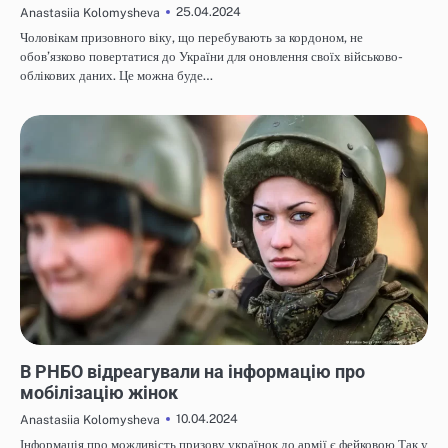
25.04.2024
Anastasiia Kolomysheva
Чоловікам призовного віку, що перебувають за кордоном, не
обов’язково повертатися до України для оновлення своїх військово-
облікових даних. Це можна буде…
НОВИНИ
В РНБО відреагували на інформацію про
мобілізацію жінок
10.04.2024
Anastasiia Kolomysheva
Інформація про можливість призову українок до армії є фейковою Так у