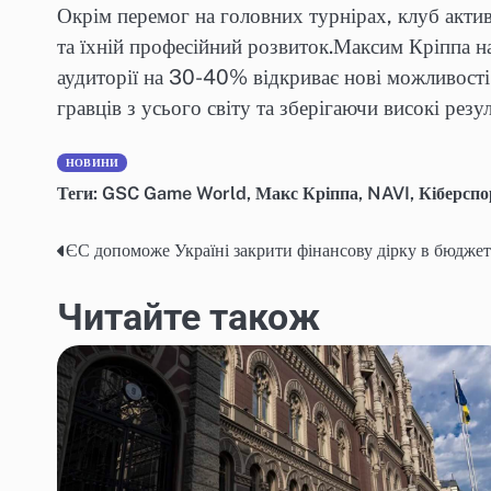
Окрім перемог на головних турнірах, клуб акти
та їхній професійний розвиток.Максим Кріппа 
аудиторії на 30-40% відкриває нові можливості
гравців з усього світу та зберігаючи високі резул
НОВИНИ
Теги:
GSC Game World
,
Макс Кріппа
,
NAVI
,
Кіберспо
ЄС допоможе Україні закрити фінансову дірку в бюджет
Навігація
записів
Читайте також