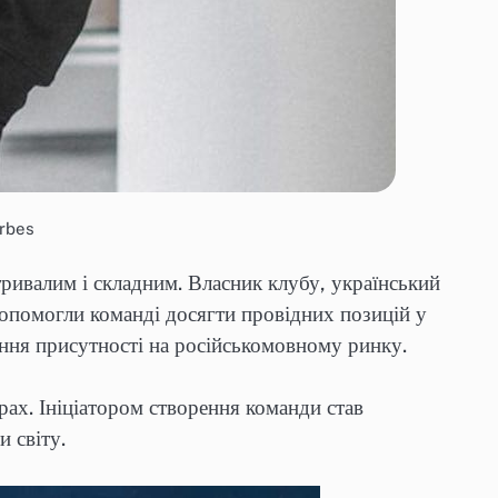
orbes
ривалим і складним. Власник клубу, український
опомогли команді досягти провідних позицій у
ення присутності на російськомовному ринку.
ах. Ініціатором створення команди став
 світу.