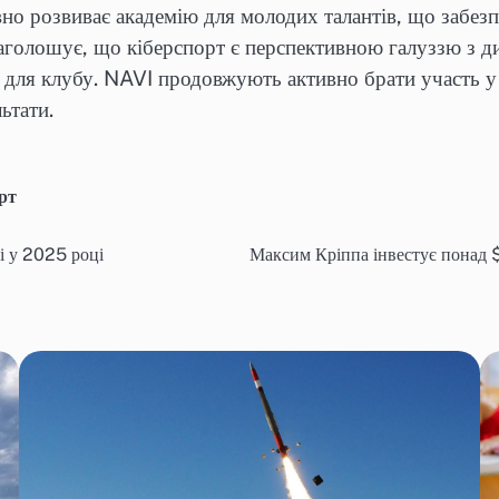
вно розвиває академію для молодих талантів, що забез
наголошує, що кіберспорт є перспективною галуззю з 
 для клубу. NAVI продовжують активно брати участь 
ьтати.
рт
і у 2025 році
Максим Кріппа інвестує понад $