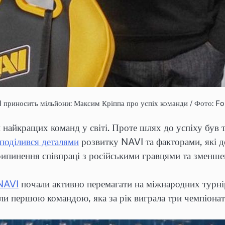
 приносить мільйони: Максим Кріппа про успіх команди / Фото: F
 найкращих команд у світі. Проте шлях до успіху був т
поділився деталями
розвитку NAVI та факторами, які д
припинення співпраці з російськими гравцями та зменш
NAVI
почали активно перемагати на міжнародних турнір
и першою командою, яка за рік виграла три чемпіонати