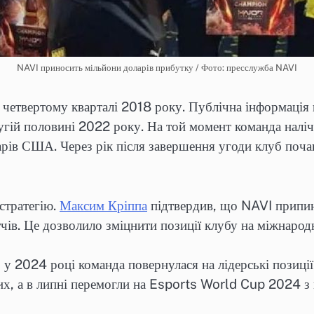
NAVI приносить мільйони доларів прибутку / Фото: пресслужба NAVI
 четвертому кварталі 2018 року. Публічна інформація 
угій половині 2022 року. На той момент команда наліч
арів США. Через рік після завершення угоди клуб поча
стратегію.
Максим Кріппа
підтвердив, що NAVI припин
чів. Це дозволило зміцнити позиції клубу на міжнародн
 2024 році команда повернулася на лідерські позиції.
их, а в липні перемогли на Esports World Cup 2024 з