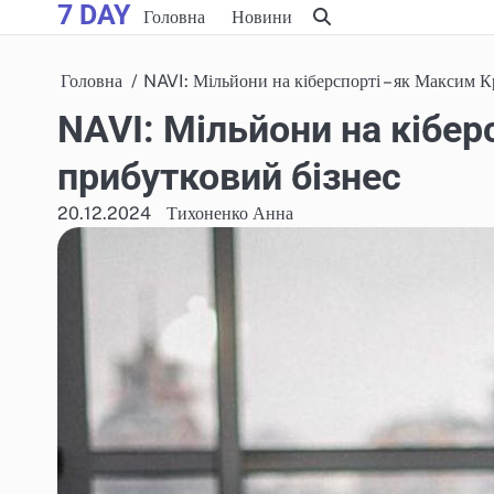
7 DAY
Skip
Головна
Новини
to
content
Головна
NAVI: Мільйони на кіберспорті – як Максим К
NAVI: Мільйони на кібер
прибутковий бізнес
20.12.2024
Тихоненко Анна