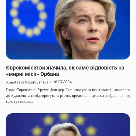
НОВИНИ
Єврокомісія визначила, як саме відповість на
«мирні місії» Орбана
16.07.2024
Anastasiia Kolomysheva
Глава Єврокомісії Урсула фон дер Ляєн скасувала візит колегії комісарів
до Будапешта та відкоригувала рівень представництва на засіданнях під
головуванням…