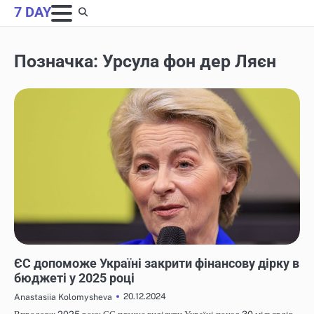
Skip
7 DAY
to
content
Позначка:
Урсула фон дер Ляєн
НОВИНИ
ЄС допоможе Україні закрити фінансову дірку в
бюджеті у 2025 році
20.12.2024
Anastasiia Kolomysheva