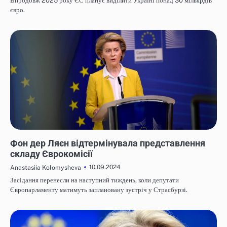
Впродовж 2025 року ЄС планує виділити Україні понад 30 мільярдів
євро.
НОВИНИ
Фон дер Ляєн відтермінувала представлення
складу Єврокомісії
10.09.2024
Anastasiia Kolomysheva
Засідання перенесли на наступний тиждень, коли депутати
Європарламенту матимуть заплановану зустріч у Страсбурзі.