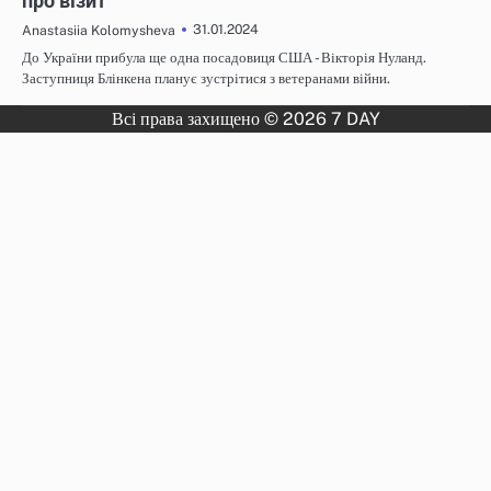
про візит
31.01.2024
Anastasiia Kolomysheva
До України прибула ще одна посадовиця США - Вікторія Нуланд.
Заступниця Блінкена планує зустрітися з ветеранами війни.
Всі права захищено © 2026 7 DAY