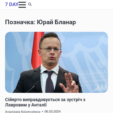
Skip
7 DAY
to
content
Позначка:
Юрай Бланар
НОВИНИ
Сійярто виправдовується за зустріч з
Лавровим у Анталії
06.03.2024
Anastasiia Kolomysheva