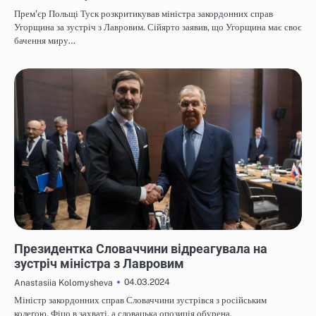
Прем'єр Польщі Туск розкритикував міністра закордонних справ
Угорщина за зустріч з Лавровим. Сійярто заявив, що Угорщина має своє
бачення миру…
НОВИНИ
Президентка Словаччини відреагувала на
зустріч міністра з Лавровим
04.03.2024
Anastasiia Kolomysheva
Міністр закордонних справ Словаччини зустрівся з російським
колегою. Фіцо в захваті, а словацька опозиція обурена.