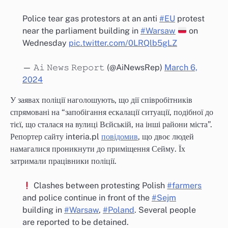
Police tear gas protestors at an anti
#EU
protest
near the parliament building in
#Warsaw
on
Wednesday
pic.twitter.com/0LRQlb5gLZ
— 𝙰𝚒 𝙽𝚎𝚠𝚜 𝚁𝚎𝚙𝚘𝚛𝚝 (@AiNewsRep)
March 6,
2024
У заявах поліції наголошують, що дії співробітників
спрямовані на “запобігання ескалації ситуації, подібної до
тієї, що сталася на вулиці Вєйській, на інші райони міста”.
Репортер сайту interia.pl
повідомив
, що двоє людей
намагалися проникнути до приміщення Сейму. Їх
затримали працівники поліції.
Clashes between protesting Polish
#farmers
and police continue in front of the
#Sejm
building in
#Warsaw
,
#Poland
. Several people
are reported to be detained.