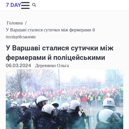
Skip
7 DAY
to
content
Головна
У Варшаві сталися сутички між фермерами й
поліцейськими
У Варшаві сталися сутички між
фермерами й поліцейськими
06.03.2024
Деревянко Ольга