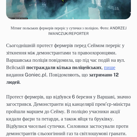
Мітинг польських фермерів переріс у сутички з поліцією. Фото: ANDRZEJ
IWANCZUK/REPORTER
Сьогоднішній протест фермерів перед Сеймом переріс у
зіткнення між демонстрантами та правоохоронцями.
Варшавська поліція повідомила, що під час подій на вул.
Вєйській
постраждали кілька поліцейських
,
пише
видання Goniec.pl. Повідомляють, що
затримано 12
людей
.
Протест фермерів, що відбувся 6 березня у Варшаві, значно
загострився. Демонстранти від канцелярії прем’єр-міністра
пройшли маршем до Сейму. В поліцію учасники акції
кидали фаєри та петарди, а також яйця та бруківку.
Відбулися чисельні сутички. Силовики застосували проти
демонстрантів сльозогінний газ та світлошумові гранати.