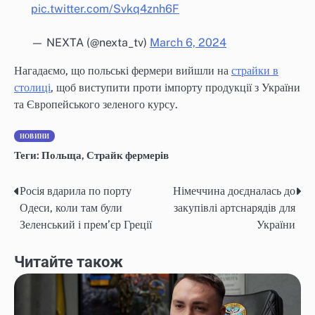
pic.twitter.com/Svkq4znh6F
— NEXTA (@nexta_tv)
March 6, 2024
Нагадаємо, що польські фермери вийшли на
страйки в
столиці
, щоб виступити проти імпорту продукції з України
та Європейського зеленого курсу.
НОВИНИ
Теги:
Польща
,
Страйк фермерів
Росія вдарила по порту
Німеччина доєдналась до
Навігація
Одеси, коли там були
закупівлі артснарядів для
записів
Зеленський і прем’єр Греції
України
Читайте також