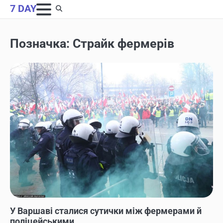
Skip
7 DAY
to
content
Позначка:
Страйк фермерів
НОВИНИ
У Варшаві сталися сутички між фермерами й
поліцейськими