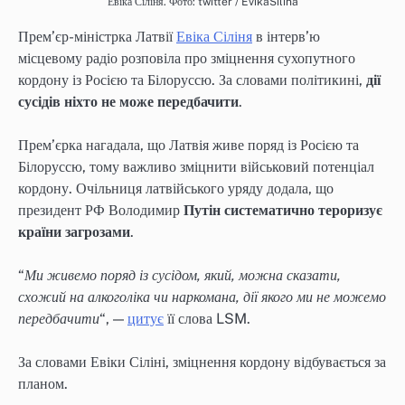
Евіка Сіліня. Фото: twitter / EvikaSilina
Прем’єр-міністрка Латвії
Евіка Сіліня
в інтерв’ю
місцевому радіо розповіла про зміцнення сухопутного
кордону із Росією та Білоруссю. За словами політикині,
дії
сусідів ніхто не може передбачити
.
Прем’єрка нагадала, що Латвія живе поряд із Росією та
Білоруссю, тому важливо зміцнити військовий потенціал
кордону. Очільниця латвійського уряду додала, що
президент РФ Володимир
Путін систематично тероризує
країни загрозами
.
“
Ми живемо поряд із сусідом, який, можна сказати,
схожий на алкоголіка чи наркомана, дії якого ми не можемо
передбачити
“, —
цитує
її слова LSM.
За словами Евіки Сіліні, зміцнення кордону відбувається за
планом.