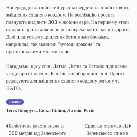
Напередодні латвійський уряд затвердив план військового
зміцнення східного кордону. На реалізацію проєкту
планують виділити 303 мільйони євро. На першому етапі
створять протитанкові рови та перекопають наявні дороги.
Далі планується укріплення бетонними блоками,
наприклад, так званими “зубами дракона” та
протитанковими мінами тощо.
Нагадаємо, що у січні Латвія, Литва та Естонія підписали
угоду про створення Балтійської оборонної лінії. Проєкт
реалізують для зміцнення східного кордону регіону та
НАТО.
НОВИНИ
Теги:
Білорусь
,
Евіка Сіліня
,
Латвія
,
Росія
Балістична ракета впала за
Ердоган отримав від
Навігація
300 метрів від Зеленського
Зеленського списки