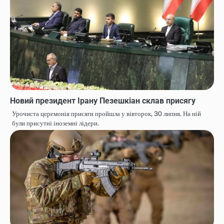
Новий президент Ірану Пезешкіан склав присягу
Урочиста церемонія присяги пройшла у вівторок, 30 липня. На ній
були присутні іноземні лідери.