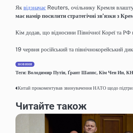
Як
відзначає
Reuters, очільнику Кремля влаштув
має намір посилити стратегічні зв’язки з Кре
Кім додав, що відносини Північної Кореї та РФ 
19 червня російський та північнокорейський дик
НОВИНИ
Теги:
Володимир Путін
,
Ґрант Шаппс
,
Кім Чен Ин
,
КН
Китай прокоментував звинувачення НАТО щодо підтри
Навігація
записів
Читайте також