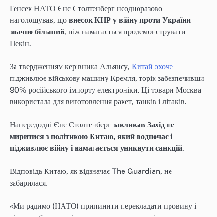
Генсек НАТО Єнс Столтенберг неодноразово
наголошував, що
внесок КНР у війну проти України
значно більший
, ніж намагається продемонструвати
Пекін.
За твердженням керівника Альянсу,
Китай охоче
підживлює військову машину Кремля, торік забезпечивши
90% російського імпорту електроніки. Ці товари Москва
використала для виготовлення ракет, танків і літаків.
Напередодні Єнс Столтенберг
закликав Захід не
миритися з політикою Китаю, який водночас і
підживлює війну і намагається уникнути санкцій
.
Відповідь Китаю, як відзначає The Guardian, не
забарилася.
«Ми радимо (НАТО) припинити перекладати провину і