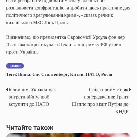
сіяти розбрат, не підливати масла у вогонь і не
розпалювати конфронтацію, а зробити щось практичне для
політичного врегулювання кризи», – сказав речник
китайського МЗС Лінь Цзянь.
Відзначимо, що президентка Єврокомісії Урсула фон дер
Ляєн також критикувала Пекін за підтримку РФ у війні
проти України.
НОВИНИ
Теги:
Війна
,
Єнс Столтенберг
,
Китай
,
НАТО
,
Росія
Білий дім: Україна має
Слід сприймати як
Навігація
виграти війну, щоб
попередження: Грант
записів
вступити до НАТО
Шаппс про візит Путіна до
КНДР
Читайте також