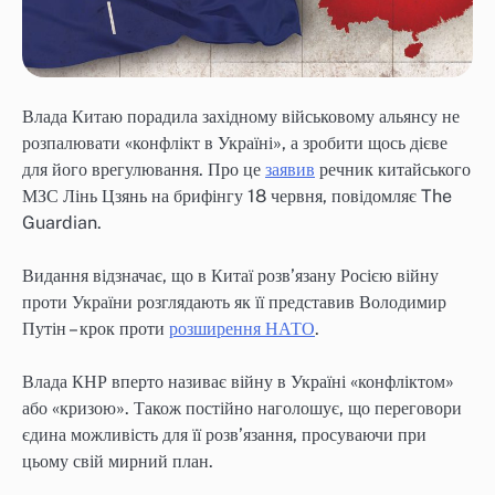
Влада Китаю порадила західному військовому альянсу не
розпалювати «конфлікт в Україні», а зробити щось дієве
для його врегулювання. Про це
заявив
речник китайського
МЗС Лінь Цзянь на брифінгу 18 червня, повідомляє The
Guardian.
Видання відзначає, що в Китаї розв’язану Росією війну
проти України розглядають як її представив Володимир
Путін – крок проти
розширення НАТО
.
Влада КНР вперто називає війну в Україні «конфліктом»
або «кризою». Також постійно наголошує, що переговори
єдина можливість для її розв’язання, просуваючи при
цьому свій мирний план.