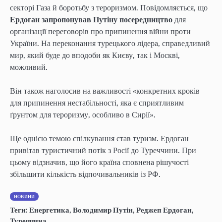
секторі Газа й боротьбу з тероризмом. Повідомляється, що
Ердоган запропонував Путіну посередництво
для
організації переговорів про припинення війни проти
України. На переконання турецького лідера, справедливий
мир, який буде до вподоби як Києву, так і Москві,
можливий.
Він також наголосив на важливості «конкретних кроків
для припинення нестабільності, яка є сприятливим
ґрунтом для тероризму, особливо в Сирії».
Ще однією темою спілкування став туризм. Ердоган
привітав туристичний потік з Росії до Туреччини. При
цьому відзначив, що його країна сповнена рішучості
збільшити кількість відпочивальників із РФ.
НОВИНИ
Теги:
Енергетика
,
Володимир Путін
,
Реджеп Ердоган
,
Туреччина