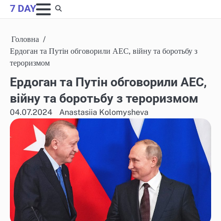
Skip
7 DAY
to
content
Головна
Ердоган та Путін обговорили АЕС, війну та боротьбу з
тероризмом
Ердоган та Путін обговорили АЕС,
війну та боротьбу з тероризмом
04.07.2024
Anastasiia Kolomysheva