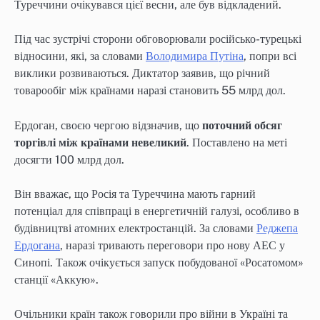
Туреччини очікувався цієї весни, але був відкладений.
Під час зустрічі сторони обговорювали російсько-турецькі
відносини, які, за словами
Володимира Путіна
, попри всі
виклики розвиваються. Диктатор заявив, що річний
товарообіг між країнами наразі становить 55 млрд дол.
Ердоган, своєю чергою відзначив, що
поточний обсяг
торгівлі між країнами невеликий
. Поставлено на меті
досягти 100 млрд дол.
Він вважає, що Росія та Туреччина мають гарний
потенціал для співпраці в енергетичній галузі, особливо в
будівництві атомних електростанцій. За словами
Реджепа
Ердогана
, наразі тривають переговори про нову АЕС у
Синопі. Також очікується запуск побудованої «Росатомом»
станції «Аккую».
Очільники країн також говорили про війни в Україні та