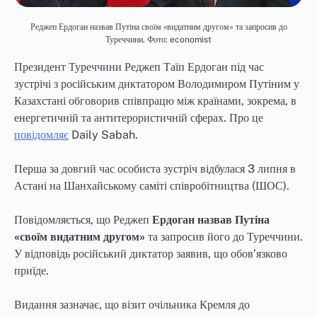
Реджеп Ердоган назвав Путіна своїм «видатним другом» та запросив до
Туреччини. Фото: economist
Президент Туреччини Реджеп Таїп Ердоган під час
зустрічі з російським диктатором Володимиром Путіним у
Казахстані обговорив співпрацю між країнами, зокрема, в
енергетичній та антитерористичній сферах. Про це
повідомляє
Daily Sabah.
Перша за довгий час особиста зустріч відбулася 3 липня в
Астані на Шанхайському саміті співробітництва (ШОС).
Повідомляється, що Реджеп
Ердоган назвав Путіна
«своїм видатним другом»
та запросив його до Туреччини.
У відповідь російський диктатор заявив, що обов’язково
приїде.
Видання зазначає, що візит очільника Кремля до