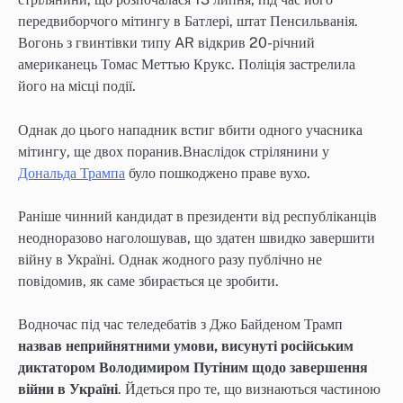
передвиборчого мітингу в Батлері, штат Пенсильванія.
Вогонь з гвинтівки типу AR відкрив 20-річний
американець Томас Меттью Крукс. Поліція застрелила
його на місці події.
Однак до цього нападник встиг вбити одного учасника
мітингу, ще двох поранив.Внаслідок стрілянини у
Дональда Трампа
було пошкоджено праве вухо.
Раніше чинний кандидат в президенти від республіканців
неодноразово наголошував, що здатен швидко завершити
війну в Україні. Однак жодного разу публічно не
повідомив, як саме збирається це зробити.
Водночас під час теледебатів з Джо Байденом Трамп
назвав неприйнятними умови, висунуті російським
диктатором Володимиром Путіним щодо завершення
війни в Україні
. Йдеться про те, що визнаються частиною