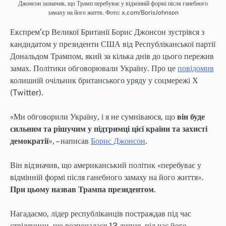
Джонсон зазначив, що Трамп перебуває у відмінній формі після ганебного
замаху на його життя. Фото: x.com/BorisJohnson
Експрем’єр Великої Британії Борис Джонсон зустрівся з
кандидатом у президенти США від Республіканської партії
Дональдом Трампом, який за кілька днів до цього пережив
замах. Політики обговорювали Україну. Про це
повідомив
колишній очільник британського уряду у соцмережі Х
(Twitter).
«Ми обговорили Україну, і я не сумніваюся, що
він буде
сильним та рішучим у підтримці цієї країни та захисті
демократії
», – написав
Борис Джонсон
.
Він відзначив, що американський політик «перебуває у
відмінній формі після ганебного замаху на його життя».
При цьому назвав Трампа президентом
.
Нагадаємо, лідер республіканців постраждав під час
стрілянини, що розпочалася 13 липня, під час його