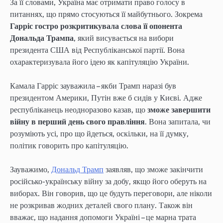
За її словами, Україна має отримати право голосу в
питаннях, що прямо стосуються її майбутнього. Зокрема
Гарріс гостро розкритикувала слова її опонента
Дональда Трампа
, який висувається на вибори
президента США від Республіканської партії. Вона
охарактеризувала його ідею як капітуляцію України.
Камала Гарріс зауважила – якби Трамп наразі був
президентом Америки, Путін вже б сидів у Києві. Адже
республіканець неодноразово казав, що
зможе завершити
війну в перший день свого правління
. Вона запитала, чи
розуміють усі, про що йдеться, оскільки, на її думку,
політик говорить про капітуляцію.
Зауважимо,
Дональд Трамп
заявляв, що зможе закінчити
російсько-українську війну за добу, якщо його оберуть на
виборах. Він говорив, що це будуть переговори, але ніколи
не розкривав жодних деталей свого плану. Також він
вважає, що надання допомоги Україні – це марна трата