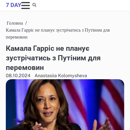
Skip
7 DAY
to
content
Головна
Камала Гарріс не планує зустрічатись з Путіним для
перемовин
Камала Гарріс не планує
зустрічатись з Путіним для
перемовин
08.10.2024
Anastasiia Kolomysheva