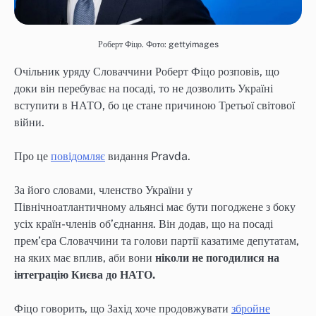
Роберт Фіцо. Фото: gettyimages
Очільник уряду Словаччини Роберт Фіцо розповів, що
доки він перебуває на посаді, то не дозволить Україні
вступити в НАТО, бо це стане причиною Третьої світової
війни.
Про це
повідомляє
видання Pravda.
За його словами, членство України у
Північноатлантичному альянсі має бути погоджене з боку
усіх країн-членів об’єднання. Він додав, що на посаді
прем’єра Словаччини та голови партії казатиме депутатам,
на яких має вплив, аби вони
ніколи не погодилися на
інтеграцію Києва до НАТО.
Фіцо говорить, що Захід хоче продовжувати
збройне