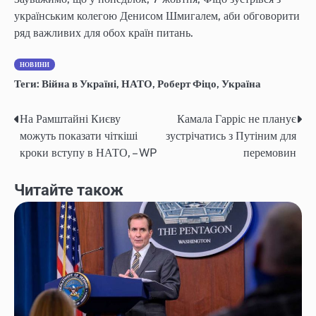
українським колегою Денисом Шмигалем, аби обговорити
ряд важливих для обох країн питань.
НОВИНИ
Теги:
Війна в Україні
,
НАТО
,
Роберт Фіцо
,
Україна
На Рамштайні Києву
Камала Гарріс не планує
Навігація
можуть показати чіткіші
зустрічатись з Путіним для
записів
кроки вступу в НАТО, – WP
перемовин
Читайте також