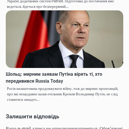
Україні додаткових систем Patriot. Підготовка до постачання вже
ведеться, йдеться про безперервний…
Шольц: мирним заявам Путіна вірять ті, хто
передивився Russia Today
Росія налаштована продовжувати війну, тож до мирних пропозицій,
про які нещодавно казав очільник Кремля Володимир Путін, не слід
ставитися занадто…
Залишити відповідь
Ваша e-mail адреса не оприлюднюватиметься.
Обов’язкові