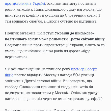
протистояння в Україні
, оскільки має мету поставити
росіян на коліна. Глава словацького уряду наголосив, що
нині триває конфлікт в сусідній до Словаччини країні. І
там вбивають слов’ян, а Європа суттєво це підтримує.
Політик зауважив, що
вступ України до військово-
політичного союзу може розпочати Третю світову війну.
Водночас він не проти євроінтеграції України, навіть за тої
умови, що найближчі кілька років ця дорога «буде
перекритою».
Як зазначає видання, наступного року
прем’єр Роберт
Фіцо
прагне відвідати Москву з нагоди 80-ї річниці
закінчення Другої світової війни. Він говорить, що
свобода Словаччини прийшла зі сходу і він хотів би
подякувати «визволителям у Москві». Очільник уряду
наголосив, що не слід через це вмикати режим русофобії.
Зауважимо, що у понеділок, 7 жовтня, Фіцо зустрівся з