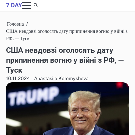
Skip
7 DAY
to
content
Головна
США невдовзі оголосять дату припинення вогню у війні з
РФ, — Туск
США невдовзі оголосять дату
припинення вогню у війні з РФ, —
Туск
10.11.2024
Anastasiia Kolomysheva