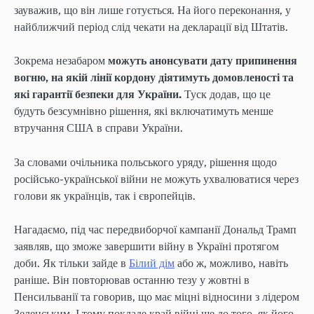
зауважив, що він лише готується. На його переконання, у
найближчий період слід чекати на декларації від Штатів.
Зокрема незабаром
можуть анонсувати дату припинення
вогню, на якій лінії кордону діятимуть домовленості та
які гарантії безпеки для України.
Туск додав, що це
будуть безсумнівно рішення, які включатимуть менше
втручання США в справи України.
За словами очільника польського уряду, рішення щодо
російсько-української війни не можуть ухвалюватися через
голови як українців, так і європейців.
Нагадаємо, під час передвиборчої кампанії Дональд Трамп
заявляв, що зможе завершити війну в Україні протягом
доби. Як тільки зайде в
Білий дім
або ж, можливо, навіть
раніше. Він повторював останню тезу у жовтні в
Пенсильванії та говорив, що має міцні відносини з лідером
Зеленським. І тому покладе край війні ще до того, як його