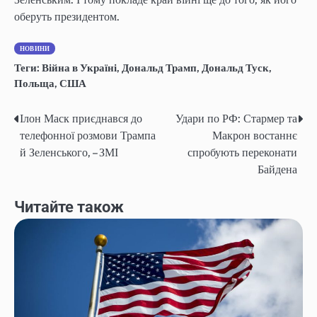
оберуть президентом.
НОВИНИ
Теги:
Війна в Україні
,
Дональд Трамп
,
Дональд Туск
,
Польща
,
США
Ілон Маск приєднався до
Удари по РФ: Стармер та
Навігація
телефонної розмови Трампа
Макрон востаннє
записів
й Зеленського, – ЗМІ
спробують переконати
Байдена
Читайте також