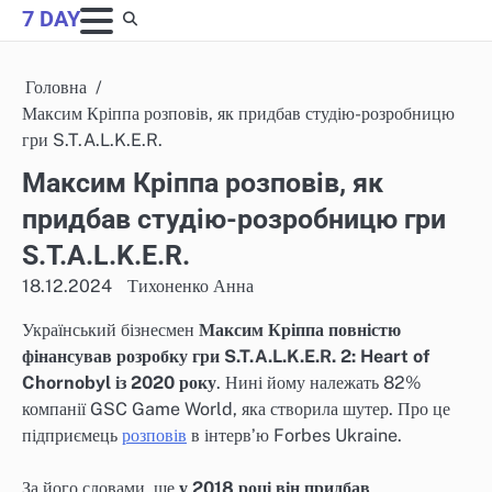
Skip
7 DAY
to
content
Головна
Максим Кріппа розповів, як придбав студію-розробницю
гри S.T.A.L.K.E.R.
Максим Кріппа розповів, як
придбав студію-розробницю гри
S.T.A.L.K.E.R.
18.12.2024
Тихоненко Анна
Український бізнесмен
Максим Кріппа повністю
фінансував розробку гри S.T.A.L.K.E.R. 2: Heart of
Chornobyl із 2020 року
. Нині йому належать 82%
компанії GSC Game World, яка створила шутер. Про це
підприємець
розповів
в інтервʼю Forbes Ukraine.
За його словами, ще
у 2018 році він придбав