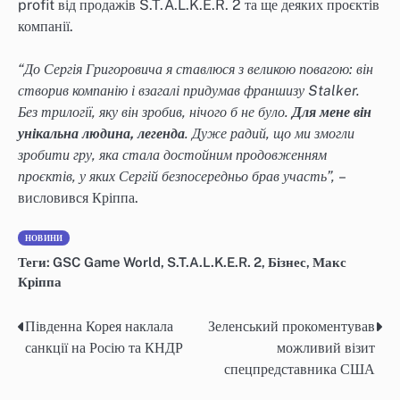
profit від продажів S.T.A.L.K.E.R. 2 та ще деяких проєктів
компанії.
“До Сергія Григоровича я ставлюся з великою повагою: він
створив компанію і взагалі придумав франшизу Stalker.
Без трилогії, яку він зробив, нічого б не було.
Для мене він
унікальна людина, легенда
. Дуже радий, що ми змогли
зробити гру, яка стала достойним продовженням
проєктів, у яких Сергій безпосередньо брав участь”,
–
висловився Кріппа.
НОВИНИ
Теги:
GSC Game World
,
S.T.A.L.K.E.R. 2
,
Бізнес
,
Макс
Кріппа
Південна Корея наклала
Зеленський прокоментував
Навігація
санкції на Росію та КНДР
можливий візит
записів
спецпредставника США