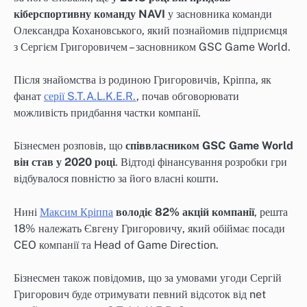
кіберспортивну команду NAVI
у засновника команди
Олександра Кохановського, який познайомив підприємця
з Сергієм Григоровичем – засновником GSC Game World.
Після знайомства із родиною Григоровичів, Кріппа, як
фанат
серії S.T.A.L.K.E.R.
, почав обговорювати
можливість придбання частки компанії.
Бізнесмен розповів, що
співвласником GSC Game World
він став у 2020 році
. Відтоді фінансування розробки гри
відбувалося повністю за його власні кошти.
Нині
Максим Кріппа
володіє 82% акцій компанії
, решта
18% належать Євгену Григоровичу, який обіймає посади
CEO компанії та Head of Game Direction.
Бізнесмен також повідомив, що за умовами угоди Сергій
Григорович буде отримувати певний відсоток від net